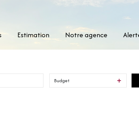
s
estimation
notre agence
aler
Budget