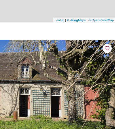
Leaflet
|
©
Maps
|
© OpenStreetMap
Jawg