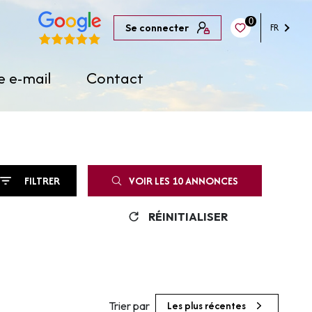
0
FR
Se connecter
te e-mail
contact
FILTRER
VOIR LES
10
ANNONCES
RÉINITIALISER
Les plus récentes
Trier par